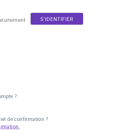
S’IDENTIFIER
atuitement
ompte ?
iel de confirmation ?
irmation.